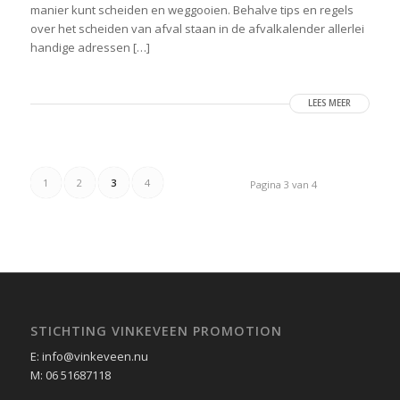
manier kunt scheiden en weggooien. Behalve tips en regels
over het scheiden van afval staan in de afvalkalender allerlei
handige adressen […]
LEES MEER
1
2
3
4
Pagina 3 van 4
STICHTING VINKEVEEN PROMOTION
E: info@vinkeveen.nu
M: 06 51687118