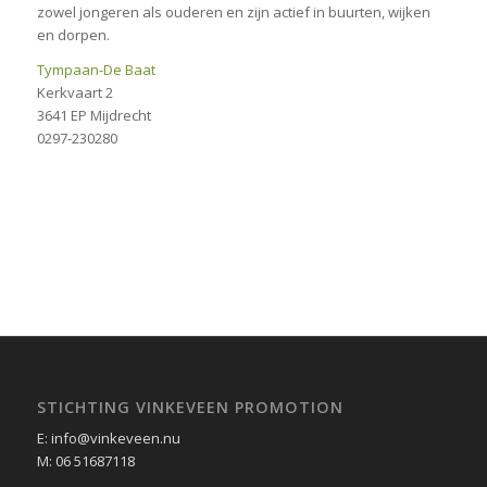
zowel jongeren als ouderen en zijn actief in buurten, wijken
en dorpen.
Tympaan-De Baat
Kerkvaart 2
3641 EP Mijdrecht
0297-230280
STICHTING VINKEVEEN PROMOTION
E: info@vinkeveen.nu
M: 06 51687118