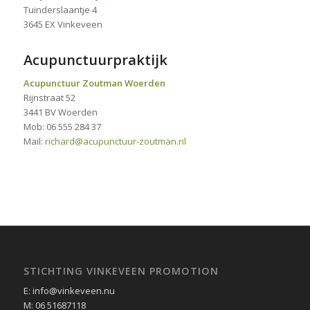
Tuinderslaantje 4
3645 EX Vinkeveen
Acupunctuurpraktijk
Acupunctuur Zoutman Woerden
Rijnstraat 52
3441 BV Woerden
Mob: 06 555 284 37
Mail:
richard@acupunctuur-zoutman.nl
STICHTING VINKEVEEN PROMOTION
E: info@vinkeveen.nu
M: 06 51687118