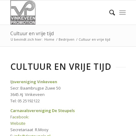
Cultuur en vrije tijd
U bevindt zich hier:
Home
/
Bedrijven
/
Cultuur en vrije tijd
CULTUUR EN VRIJE TIJD
IJsvereniging Vinkeveen
Secr: Baambrugse Zuwe 50
3645 AJ Vinkeveen
Tel: 05 25192122
Carnavalsvereniging De Steupels
Facebook:
Website
Secretariaat R.Mooy
E:
info@desteupels.nl