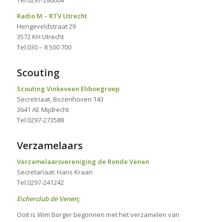
Tel:0297-286004
Radio M – RTV Utrecht
Hengeveldstraat 29
3572 KH Utrecht
Tel:030 – 8 500 700
Scouting
Scouting Vinkeveen Eliboegroep
Secretriaat, Bozenhoven 143
3641 AE Mijdrecht
Tel:0297-273588
Verzamelaars
Verzamelaarsvereniging de Ronde Venen
Secretariaat: Hans Kraan
Tel:0297-241242
Eicherclub de Venen
:
Ooit is Wim Borger begonnen met het verzamelen van