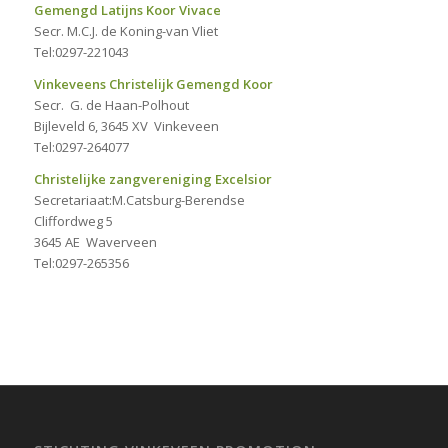
Gemengd Latijns Koor Vivace
Secr. M.C.J. de Koning-van Vliet
Tel:0297-221043
Vinkeveens Christelijk Gemengd Koor
Secr. G. de Haan-Polhout
Bijleveld 6, 3645 XV Vinkeveen
Tel:0297-264077
Christelijke zangvereniging Excelsior
Secretariaat:M.Catsburg-Berendse
Cliffordweg 5
3645 AE Waverveen
Tel:0297-265356