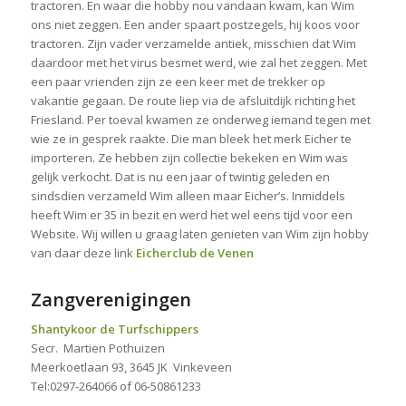
tractoren. En waar die hobby nou vandaan kwam, kan Wim
ons niet zeggen. Een ander spaart postzegels, hij koos voor
tractoren. Zijn vader verzamelde antiek, misschien dat Wim
daardoor met het virus besmet werd, wie zal het zeggen. Met
een paar vrienden zijn ze een keer met de trekker op
vakantie gegaan. De route liep via de afsluitdijk richting het
Friesland. Per toeval kwamen ze onderweg iemand tegen met
wie ze in gesprek raakte. Die man bleek het merk Eicher te
importeren. Ze hebben zijn collectie bekeken en Wim was
gelijk verkocht. Dat is nu een jaar of twintig geleden en
sindsdien verzameld Wim alleen maar Eicher’s. Inmiddels
heeft Wim er 35 in bezit en werd het wel eens tijd voor een
Website. Wij willen u graag laten genieten van Wim zijn hobby
van daar deze link
Eicherclub de Venen
Zangverenigingen
Shantykoor de Turfschippers
Secr. Martien Pothuizen
Meerkoetlaan 93, 3645 JK Vinkeveen
Tel:0297-264066 of 06-50861233