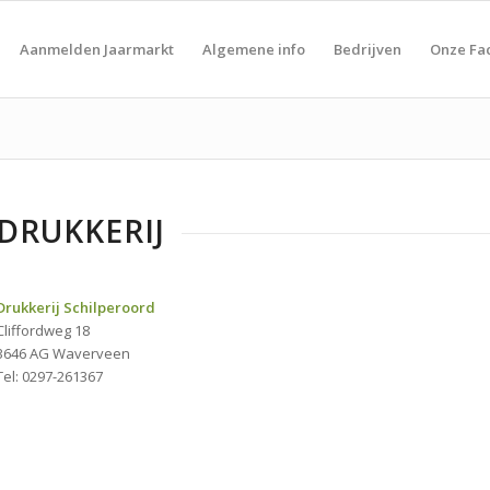
Aanmelden Jaarmarkt
Algemene info
Bedrijven
Onze Fa
DRUKKERIJ
Drukkerij Schilperoord
Cliffordweg 18
3646 AG Waverveen
Tel: 0297-261367