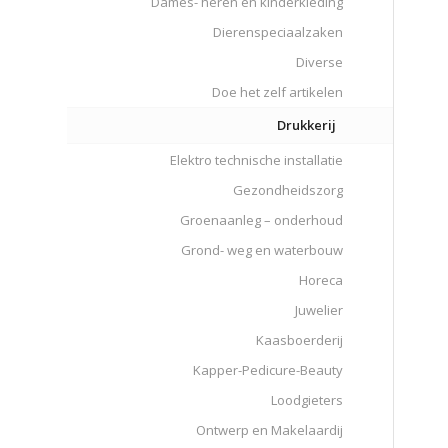
Dames- heren en kinderkleding
Dierenspeciaalzaken
Diverse
Doe het zelf artikelen
Drukkerij
Elektro technische installatie
Gezondheidszorg
Groenaanleg – onderhoud
Grond- weg en waterbouw
Horeca
Juwelier
Kaasboerderij
Kapper-Pedicure-Beauty
Loodgieters
Ontwerp en Makelaardij