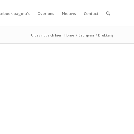
cebook pagina’s
Over ons
Nieuws
Contact
U bevindt zich hier:
Home
/
Bedrijven
/
Drukkerij