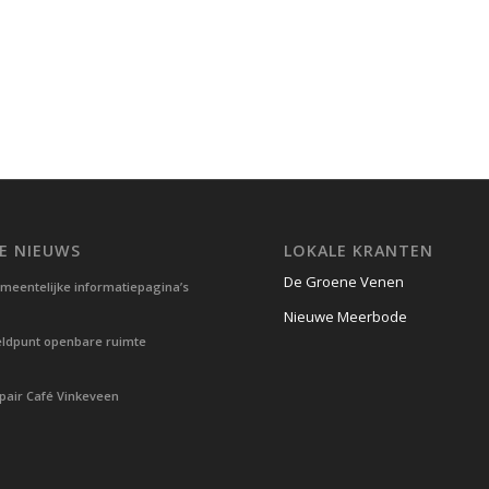
E NIEUWS
LOKALE KRANTEN
De Groene Venen
meentelijke informatiepagina’s
Nieuwe Meerbode
ldpunt openbare ruimte
pair Café Vinkeveen