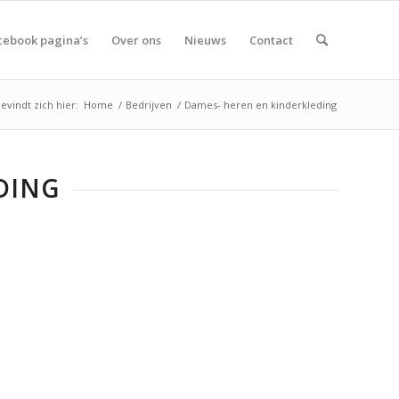
cebook pagina’s
Over ons
Nieuws
Contact
evindt zich hier:
Home
/
Bedrijven
/
Dames- heren en kinderkleding
DING