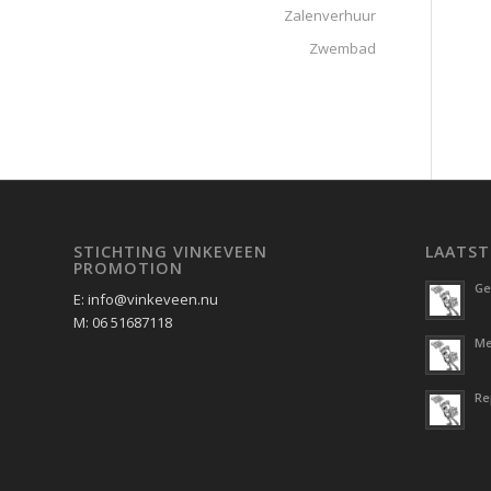
Zalenverhuur
Zwembad
STICHTING VINKEVEEN
LAATST
PROMOTION
Ge
E: info@vinkeveen.nu
M: 06 51687118
Me
Re