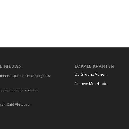
E NIEUWS
LOKALE KRANTEN
De Groene Venen
meentelijke informatiepagina’s
Nieuwe Meerbode
ldpunt openbare ruimte
pair Café Vinkeveen