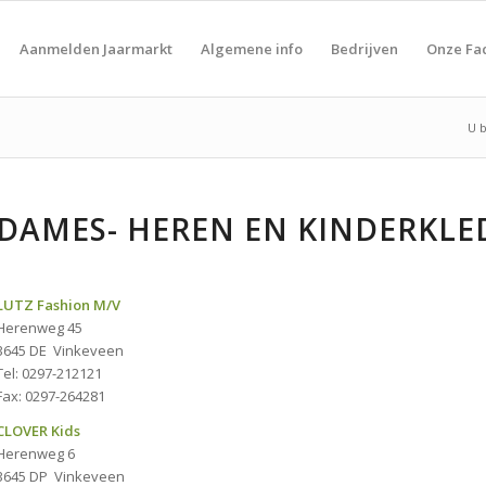
Aanmelden Jaarmarkt
Algemene info
Bedrijven
Onze Fa
U b
DAMES- HEREN EN KINDERKLE
LUTZ Fashion M/V
Herenweg 45
3645 DE Vinkeveen
Tel: 0297-212121
Fax: 0297-264281
CLOVER Kids
Herenweg 6
3645 DP Vinkeveen